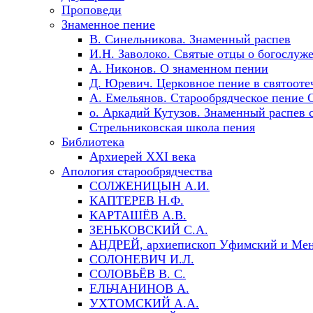
Проповеди
Знаменное пение
В. Синельникова. Знаменный распев
И.Н. Заволоко. Святые отцы о богослуж
А. Никонов. О знаменном пении
Д. Юревич. Церковное пение в святооте
А. Емельянов. Старообрядческое пение
о. Аркадий Кутузов. Знаменный распев 
Стрельниковская школа пения
Библиотека
Архиерей XXI века
Апология старообрядчества
СОЛЖЕНИЦЫН А.И.
КАПТЕРЕВ Н.Ф.
КАРТАШЁВ А.В.
ЗЕНЬКОВСКИЙ С.А.
АНДРЕЙ, архиепископ Уфимский и Мен
СОЛОНЕВИЧ И.Л.
СОЛОВЬЁВ В. С.
ЕЛЬЧАНИНОВ А.
УХТОМСКИЙ А.А.