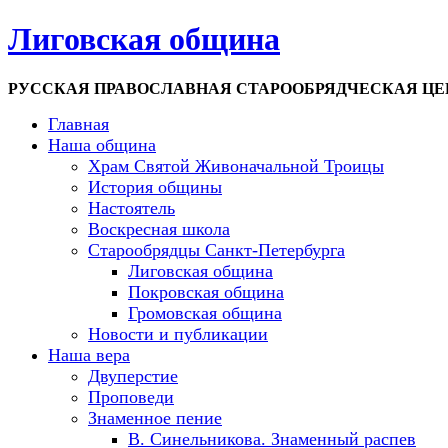
Лиговская община
РУССКАЯ ПРАВОСЛАВНАЯ СТАРООБРЯДЧЕСКАЯ ЦЕР
Главная
Наша община
Храм Святой Живоначальной Троицы
История общины
Настоятель
Воскресная школа
Старообрядцы Санкт-Петербурга
Лиговская община
Покровская община
Громовская община
Новости и публикации
Наша вера
Двуперстие
Проповеди
Знаменное пение
В. Синельникова. Знаменный распев