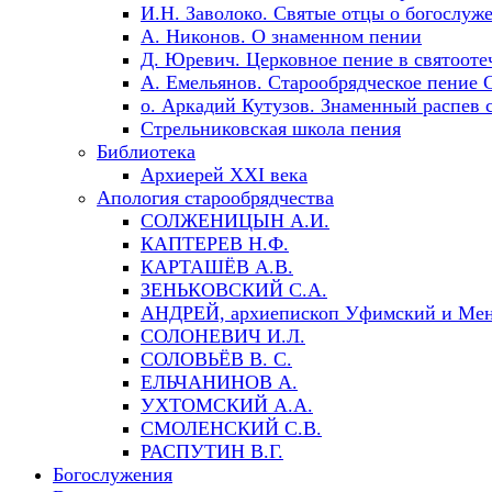
И.Н. Заволоко. Святые отцы о богослуж
А. Никонов. О знаменном пении
Д. Юревич. Церковное пение в святооте
А. Емельянов. Старообрядческое пение
о. Аркадий Кутузов. Знаменный распев 
Стрельниковская школа пения
Библиотека
Архиерей XXI века
Апология старообрядчества
СОЛЖЕНИЦЫН А.И.
КАПТЕРЕВ Н.Ф.
КАРТАШЁВ А.В.
ЗЕНЬКОВСКИЙ С.А.
АНДРЕЙ, архиепископ Уфимский и Мен
СОЛОНЕВИЧ И.Л.
СОЛОВЬЁВ В. С.
ЕЛЬЧАНИНОВ А.
УХТОМСКИЙ А.А.
СМОЛЕНСКИЙ С.В.
РАСПУТИН В.Г.
Богослужения