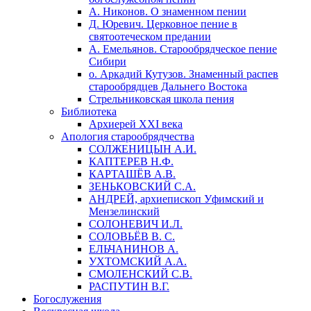
А. Никонов. О знаменном пении
Д. Юревич. Церковное пение в
святоотеческом предании
А. Емельянов. Старообрядческое пение
Сибири
о. Аркадий Кутузов. Знаменный распев
старообрядцев Дальнего Востока
Стрельниковская школа пения
Библиотека
Архиерей XXI века
Апология старообрядчества
СОЛЖЕНИЦЫН А.И.
КАПТЕРЕВ Н.Ф.
КАРТАШЁВ А.В.
ЗЕНЬКОВСКИЙ С.А.
АНДРЕЙ, архиепископ Уфимский и
Мензелинский
СОЛОНЕВИЧ И.Л.
СОЛОВЬЁВ В. С.
ЕЛЬЧАНИНОВ А.
УХТОМСКИЙ А.А.
СМОЛЕНСКИЙ С.В.
РАСПУТИН В.Г.
Богослужения