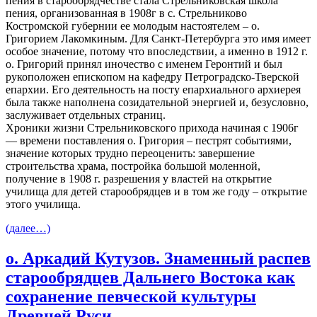
пения в старообрядчестве стала Стрельниковская школа
пения, организованная в 1908г в с. Стрельниково
Костромской губернии ее молодым настоятелем – о.
Григорием Лакомкиным. Для Санкт-Петербурга это имя имеет
особое значение, потому что впоследствии, а именно в 1912 г.
о. Григорий принял иночество с именем Геронтий и был
рукоположен епископом на кафедру Петроградско-Тверской
епархии. Его деятельность на посту епархиального архиерея
была также наполнена созидательной энергией и, безусловно,
заслуживает отдельных страниц.
Хроники жизни Стрельниковского прихода начиная с 1906г
— времени поставления о. Григория – пестрят событиями,
значение которых трудно переоценить: завершение
строительства храма, постройка большой моленной,
получение в 1908 г. разрешения у властей на открытие
училища для детей старообрядцев и в том же году – открытие
этого училища.
(далее…)
о. Аркадий Кутузов. Знаменный распев
старообрядцев Дальнего Востока как
сохранение певческой культуры
Древней Руси