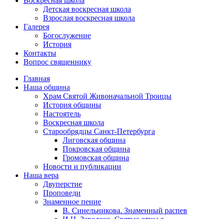
Воскресная школа
Детская воскресная школа
Взрослая воскресная школа
Галерея
Богослужение
История
Контакты
Вопрос священнику
Главная
Наша община
Храм Святой Живоначальной Троицы
История общины
Настоятель
Воскресная школа
Старообрядцы Санкт-Петербурга
Лиговская община
Покровская община
Громовская община
Новости и публикации
Наша вера
Двуперстие
Проповеди
Знаменное пение
В. Синельникова. Знаменный распев