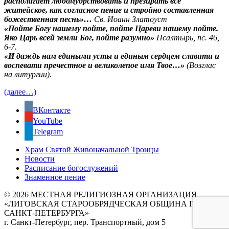
располагает любомудрствовать и презирать все
житейское, как согласное пение и стройно составленная
божественная песнь»…
Св. Иоанн Златоуст
«Пойте Богу нашему пойте, пойте Цареви нашему пойте.
Яко Царь всей земли Бог, пойте разумно»
Псалтырь, пс. 46,
6-7.
«И даждь нам едиными усты и единым сердцем славити и
воспевати пречестное и великолепое имя Твое…»
(Возглас
на литургии).
(далее…)
ВКонтакте
YouTube
Telegram
Храм Святой Живоначальной Троицы
Новости
Расписание богослужений
Знаменное пение
© 2026 МЕСТНАЯ РЕЛИГИОЗНАЯ ОРГАНИЗАЦИЯ
«ЛИГОВСКАЯ СТАРООБРЯДЧЕСКАЯ ОБЩИНА Г.
САНКТ-ПЕТЕРБУРГА»
г. Санкт-Петербург, пер. Транспортный, дом 5