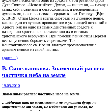
духовном песнопении одно из средств к возгреванию даров
Духа Святого. «Исполняйтесь Духом, — пишет он, — назидая
самих себя псалмами и славословиями, и песнопениями
духовными, поя и воспевая в сердцах ваших Господу» (Ефес.
5. 18-19). Отцы Церкви всегда смотрели на духовное пение,
как на один из лучших проводников в умы людей познаний о
Христе, как на одно из самых действенных средств к
назиданию христиан, к наставлению их в истинах
христианского вероучения. При помощи пения отцы Церкви
весьма успешно боролись с еретиками. Так, в
Константинополе св. Иоанн Златоуст противопоставил
арианам певцов из своей паствы.
(далее…)
В. Синельникова. Знаменный распев:
частичка неба на земле
19.05.2010
Знаменный распев: частичка неба на земле.
….«Ничто так не возвышает и не окрыляет душу, не
отрешает ее от земли, не избавляет от уз тела, не