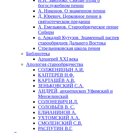
И.Н. Заволоко. Святые отцы о
богослужебном пении
А. Никонов. О знаменном пении
Д. Юревич. Церковное пение в
святоотеческом предании
А. Емельянов. Старообрядческое пение
Сибири
о. Аркадий Кутузов. Знаменный распев
старообрядцев Дальнего Востока
Стрельниковская школа пения
Библиотека
Архиерей XXI века
Апология старообрядчества
СОЛЖЕНИЦЫН А.И.
КАПТЕРЕВ Н.Ф.
КАРТАШЁВ А.В.
ЗЕНЬКОВСКИЙ С.А.
АНДРЕЙ, архиепископ Уфимский и
Мензелинский
СОЛОНЕВИЧ И.Л.
СОЛОВЬЁВ В. С.
ЕЛЬЧАНИНОВ А.
УХТОМСКИЙ А.А.
СМОЛЕНСКИЙ С.В.
РАСПУТИН В.Г.